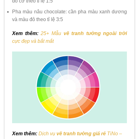
đỏ cờ theo tỉ lệ 1:5
Pha màu nâu chocolate: cần pha màu xanh dương
và màu đỏ theo tỉ lệ 3:5
Xem thêm:
25+ Mẫu
vẽ tranh tường ngoài trời
cực đẹp và bắt mắt
Xem thêm:
Dịch vụ
vẽ tranh tường giá rẻ
TiNo –