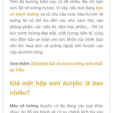
Trên thị trường hiện nay có rất nhiều địa chỉ bán
sơn 3D vẽ tường Acrylic. Vì vậy, nếu bạn đang
học
vẽ tranh tường
và có nhu cầu mua màu Acrylic vẽ
tường thì có thể tìm đến các nhà sách lớn, văn
phòng phẩm, các siêu thị, tiệm họa phẩm,… Để có
bức tranh tường đẹp mắt, chất lượng, bền bỉ, cũng
như đảm bảo an toàn cho sức khỏe của mình, bạn
nên tìm mua sơn vẽ tường ngoài trời Acrylic cao
cấp và chính hãng.
Xem thêm:
[Update] Giá vẽ tranh tường mới nhất
tại TiNo
Giá một hộp sơn Acrylic là bao
nhiêu?
Màu vẽ tường
Acrylic có đa dạng các loại khác
nhau, do đó giá thành sẽ có sự chênh lệch tùy vào