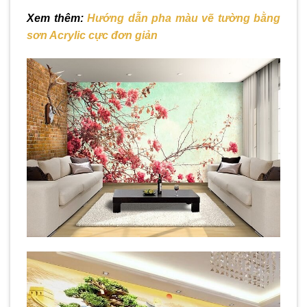
Xem thêm:
Hướng dẫn pha màu vẽ tường bằng
sơn Acrylic
cực đơn giản