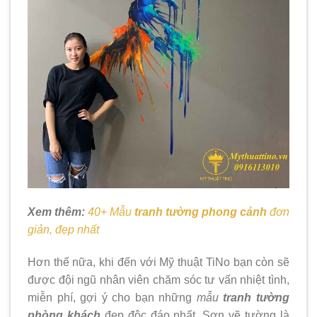
Xem thêm:
40+ Mẫu
tranh tường phong cảnh
đơn
giản, đẹp nhất
Hơn thế nữa, khi đến với Mỹ thuật TiNo bạn còn sẽ
được đội ngũ nhân viên chăm sóc tư vấn nhiệt tình,
miễn phí, gợi ý cho bạn những
mẫu
tranh tường
phòng khách
đẹp độc đáo nhất. Sơn vẽ tường là