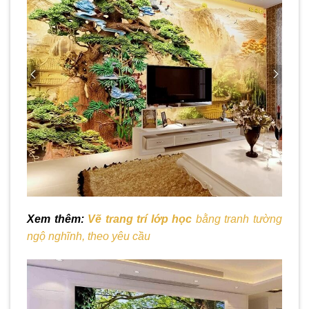
Xem thêm:
Vẽ trang trí lớp học
bằng tranh tường
ngộ nghĩnh, theo yêu cầu